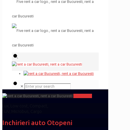
✕
Suna acum
Lux, Low cost, Compact,
SUV, Microbus, Cargo
Inchirieri auto Otopeni