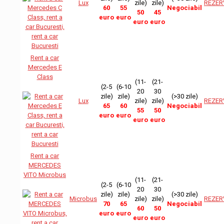
Lux
zile)
zile)
REZER
60
55
Negociabil
50
45
euro
euro
euro
euro
Rent a car
Mercedes E
Class
(11-
(21-
(2-5
(6-10
20
30
zile)
zile)
(>30 zile)
Lux
zile)
zile)
REZER
65
60
Negociabil
55
50
euro
euro
euro
euro
Rent a car
MERCEDES
VITO Microbus
(11-
(21-
(2-5
(6-10
20
30
zile)
zile)
(>30 zile)
Microbus
zile)
zile)
REZER
70
65
Negociabil
60
50
euro
euro
euro
euro