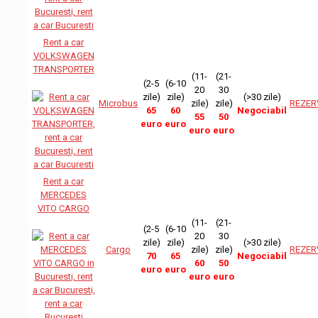
Rent a car
VOLKSWAGEN
TRANSPORTER
(11-
(21-
(2-5
(6-10
20
30
zile)
zile)
(>30 zile)
Microbus
zile)
zile)
REZER
65
60
Negociabil
55
50
euro
euro
euro
euro
Rent a car
MERCEDES
VITO CARGO
(11-
(21-
(2-5
(6-10
20
30
zile)
zile)
(>30 zile)
Cargo
zile)
zile)
REZER
70
65
Negociabil
60
50
euro
euro
euro
euro