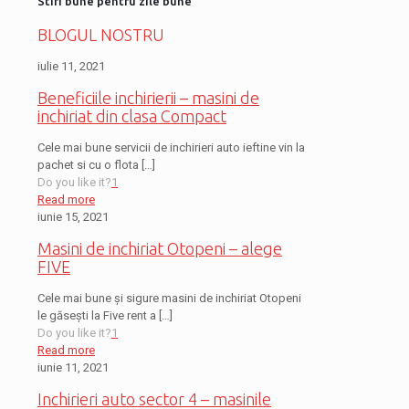
Stiri bune pentru zile bune
BLOGUL NOSTRU
iulie 11, 2021
Beneficiile inchirierii – masini de
inchiriat din clasa Compact
Cele mai bune servicii de inchirieri auto ieftine vin la
pachet si cu o flota
[…]
Do you like it?
1
Read more
iunie 15, 2021
Masini de inchiriat Otopeni – alege
FIVE
Cele mai bune și sigure masini de inchiriat Otopeni
le găsești la Five rent a
[…]
Do you like it?
1
Read more
iunie 11, 2021
Inchirieri auto sector 4 – masinile