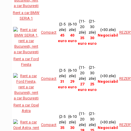
Rent a car BMW
SERIA 1
(11-
(21-
(2-5
(6-10
20
30
zile)
zile)
(>30 zile)
Compact
zile)
zile)
REZER
45
40
Negociabil
35
30
euro
euro
euro
euro
Rent a car Ford
Fiesta
(11-
(21-
(2-5
(6-10
20
30
zile)
zile)
(>30 zile)
Compact
zile)
zile)
REZER
31
29
Negociabil
27
25
euro
euro
euro
euro
Rent a car Opel
Astra
(11-
(21-
(2-5
(6-10
20
30
zile)
zile)
(>30 zile)
Compact
zile)
zile)
REZER
35
30
Negociabil
28
25