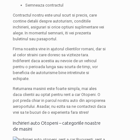
Semneaza contractul
Contractul nostru este unul scurt si precis, care
contine detalii despre autoturism, conditiile
inchirierii, asigurari si orice optiuni suplimentare vei
alege. In momentul semnarii, iti vei prezenta
buletinul sau pasaportul.
Firma noastra vine in ajutorul clientilor romani, dar si
al celor straini care doresc sa viziteze tara.
Indiferent daca acestia au nevoie de un vehicul
pentru o perioada lunga sau scurta de timp, vor
beneficia de autoturisme bine intretinute si
echipate.
Returnarea masinii este foarte simpla, mai ales
daca clientii au optat pentru rent a car Otopeni. O
pot preda chiar in parcul nostru auto din apropierea
aeroportului. Asadar, nu ezita sa ne contactezi daca
vrei sa te bucuri de o experienta fara stres!
Inchirieri auto Otopeni – categoriile noastre
de masini