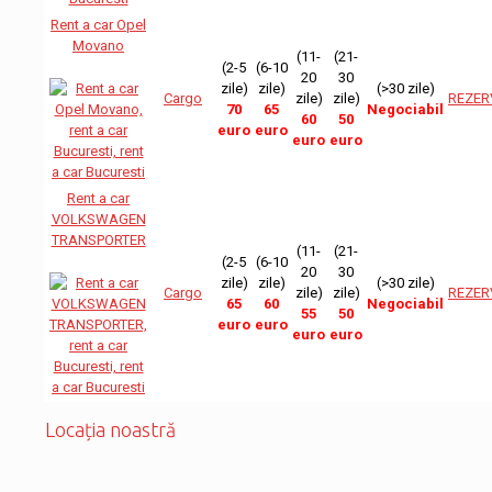
Rent a car Opel
Movano
(11-
(21-
(2-5
(6-10
20
30
zile)
zile)
(>30 zile)
Cargo
zile)
zile)
REZER
70
65
Negociabil
60
50
euro
euro
euro
euro
Rent a car
VOLKSWAGEN
TRANSPORTER
(11-
(21-
(2-5
(6-10
20
30
zile)
zile)
(>30 zile)
Cargo
zile)
zile)
REZER
65
60
Negociabil
55
50
euro
euro
euro
euro
Locația noastră