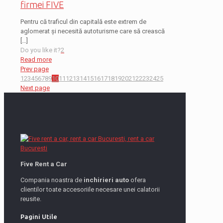
firmei FIVE
Pentru că traficul din capitală este extrem de
aglomerat și necesită autoturisme care să crească
[…]
Do you like it?
2
Read more
Prev page
1
2
3
4
5
6
7
8
9
10
11
12
13
14
15
16
17
18
19
20
21
22
23
24
25
Next page
Five Rent a Car
Compania noastra de
inchirieri auto
ofera
clientilor toate accesoriile necesare unei calatorii
reusite.
Pagini Utile