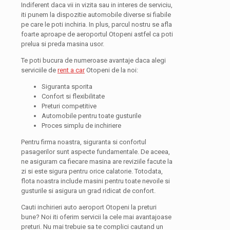
Indiferent daca vii in vizita sau in interes de serviciu,
iti punem la dispozitie automobile diverse si fiabile
pe care le poti inchiria. In plus, parcul nostru se afla
foarte aproape de aeroportul Otopeni astfel ca poti
prelua si preda masina usor.
Te poti bucura de numeroase avantaje daca alegi
serviciile de
rent a car
Otopeni de la noi:
Siguranta sporita
Confort si flexibilitate
Preturi competitive
Automobile pentru toate gusturile
Proces simplu de inchiriere
Pentru firma noastra, siguranta si confortul
pasagerilor sunt aspecte fundamentale. De aceea,
ne asiguram ca fiecare masina are reviziile facute la
zi si este sigura pentru orice calatorie. Totodata,
flota noastra include masini pentru toate nevoile si
gusturile si asigura un grad ridicat de confort.
Cauti inchirieri auto aeroport Otopeni la preturi
bune? Noi iti oferim servicii la cele mai avantajoase
preturi. Nu mai trebuie sa te complici cautand un