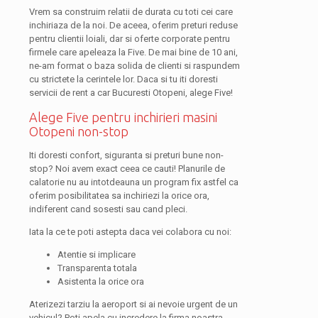
Vrem sa construim relatii de durata cu toti cei care
inchiriaza de la noi. De aceea, oferim preturi reduse
pentru clientii loiali, dar si oferte corporate pentru
firmele care apeleaza la Five. De mai bine de 10 ani,
ne-am format o baza solida de clienti si raspundem
cu strictete la cerintele lor. Daca si tu iti doresti
servicii de rent a car Bucuresti Otopeni, alege Five!
Alege Five pentru inchirieri masini
Otopeni non-stop
Iti doresti confort, siguranta si preturi bune non-
stop? Noi avem exact ceea ce cauti! Planurile de
calatorie nu au intotdeauna un program fix astfel ca
oferim posibilitatea sa inchiriezi la orice ora,
indiferent cand sosesti sau cand pleci.
Iata la ce te poti astepta daca vei colabora cu noi:
Atentie si implicare
Transparenta totala
Asistenta la orice ora
Aterizezi tarziu la aeroport si ai nevoie urgent de un
vehicul? Poti apela cu incredere la firma noastra