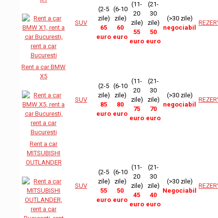
(11-
(21-
(2-5
(6-10
20
30
zile)
zile)
(>30 zile)
SUV
zile)
zile)
REZER
65
60
negociabil
55
50
euro
euro
euro
euro
Rent a car BMW
X5
(11-
(21-
(2-5
(6-10
20
30
zile)
zile)
(>30 zile)
SUV
zile)
zile)
REZER
85
80
negociabil
75
70
euro
euro
euro
euro
Rent a car
MITSUBISHI
OUTLANDER
(11-
(21-
(2-5
(6-10
20
30
zile)
zile)
(>30 zile)
SUV
zile)
zile)
REZER
55
50
Negociabil
45
40
euro
euro
euro
euro