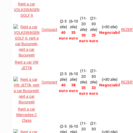
Rent a car
VOLKSWAGEN
GOLF 6
(11-
(21-
(2-5
(6-10
20
30
zile)
zile)
(>30 zile)
Compact
zile)
zile)
REZER
40
35
Negociabil
30
25
euro
euro
euro
euro
Rent a car VW
JETTA
(11-
(21-
(2-5
(6-10
20
30
zile)
zile)
(>30 zile)
Compact
zile)
zile)
REZER
40
38
Negociabil
35
33
euro
euro
euro
euro
Rent a car
Mercedes C
Class
(11-
(21-
(2-5
(6-10
20
30
zile)
zile)
(>30 zile)