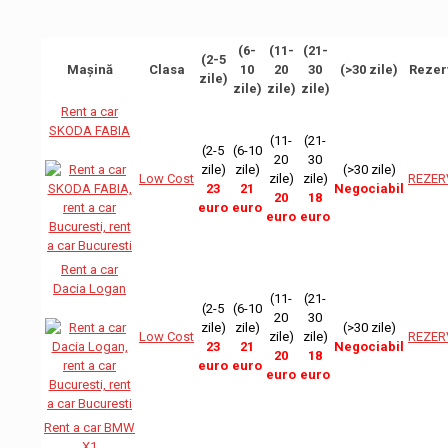
(6-
(11-
(21-
(2-5
Mașină
Clasa
10
20
30
(>30 zile)
Rezer
zile)
zile)
zile)
zile)
Rent a car
SKODA FABIA
(11-
(21-
(2-5
(6-10
20
30
zile)
zile)
(>30 zile)
Low Cost
zile)
zile)
REZER
23
21
Negociabil
20
18
euro
euro
euro
euro
Rent a car
Dacia Logan
(11-
(21-
(2-5
(6-10
20
30
zile)
zile)
(>30 zile)
Low Cost
zile)
zile)
REZER
23
21
Negociabil
20
18
euro
euro
euro
euro
Rent a car BMW
X1