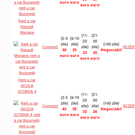
euro
euro
euro
euro
Rent a car
Renault
Megane
(11-
(21-
(2-5
(6-10
20
30
zile)
zile)
(>30 zile)
Compact
zile)
zile)
REZER
30
25
Negociabil
23
20
euro
euro
euro
euro
Rent a car
SKODA
OCTAVIA 4
(11-
(21-
(2-5
(6-10
20
30
zile)
zile)
(>30 zile)
Compact
zile)
zile)
REZER
40
35
Negociabil
33
30
euro
euro
euro
euro